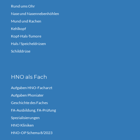
Rund ums Ohr
Nase und Nasennebenhöhlen
Mund und Rachen
Kehlkopf
Kopf-Hals-Tumore
Hals / Speicheldrüsen
Schilddrüse
HNO als Fach
Aufgaben HNO-Facharzt
Aufgaben Phoniater
Geschichte des Faches
FA-Ausbildung, FA-Prüfung
Spezialisierungen
HNO Kliniken
HNO-OP Schema 8/2023