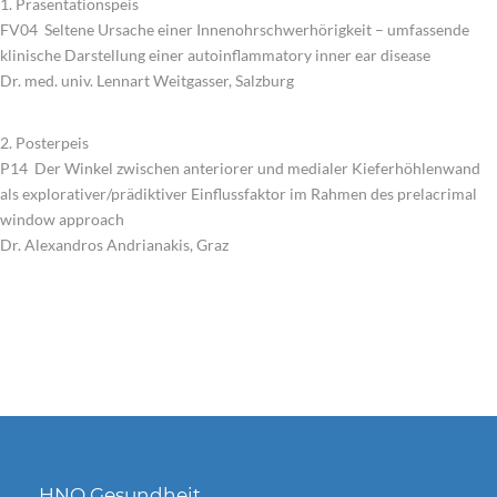
1. Präsentationspeis
FV04 Seltene Ursache einer Innenohrschwerhörigkeit – umfassende
klinische Darstellung einer autoinflammatory inner ear disease
Dr. med. univ. Lennart Weitgasser, Salzburg
2. Posterpeis
P14 Der Winkel zwischen anteriorer und medialer Kieferhöhlenwand
als explorativer/prädiktiver Einflussfaktor im Rahmen des prelacrimal
window approach
Dr. Alexandros Andrianakis, Graz
HNO Gesundheit