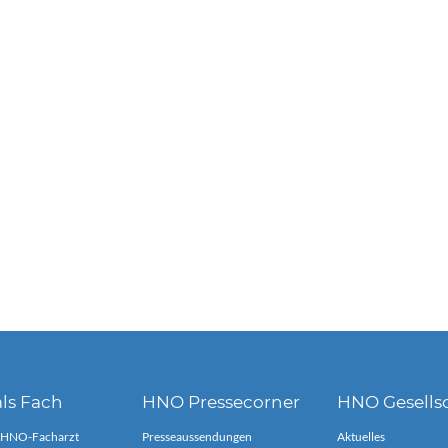
ls Fach
HNO Pressecorner
HNO Gesells
 HNO-Facharzt
Presseaussendungen
Aktuelles