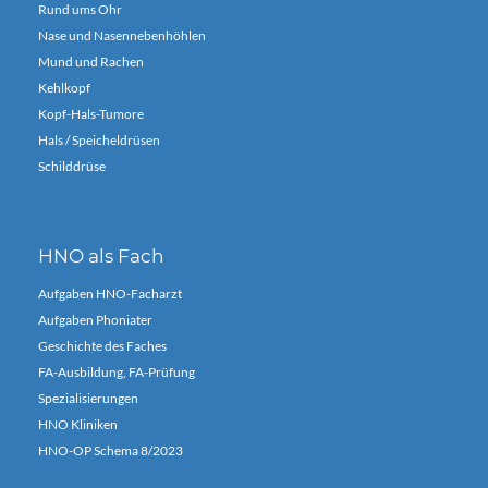
Rund ums Ohr
Nase und Nasennebenhöhlen
Mund und Rachen
Kehlkopf
Kopf-Hals-Tumore
Hals / Speicheldrüsen
Schilddrüse
HNO als Fach
Aufgaben HNO-Facharzt
Aufgaben Phoniater
Geschichte des Faches
FA-Ausbildung, FA-Prüfung
Spezialisierungen
HNO Kliniken
HNO-OP Schema 8/2023