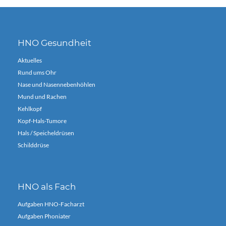
HNO Gesundheit
Aktuelles
Rund ums Ohr
Nase und Nasennebenhöhlen
Mund und Rachen
Kehlkopf
Kopf-Hals-Tumore
Hals / Speicheldrüsen
Schilddrüse
HNO als Fach
Aufgaben HNO-Facharzt
Aufgaben Phoniater