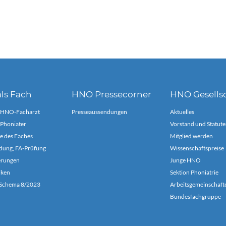
ls Fach
HNO Pressecorner
HNO Gesells
 HNO-Facharzt
Presseaussendungen
Aktuelles
Phoniater
Vorstand und Statute
e des Faches
Mitglied werden
dung, FA-Prüfung
Wissenschaftspreise
ierungen
Junge HNO
iken
Sektion Phoniatrie
chema 8/2023
Arbeitsgemeinschaft
Bundesfachgruppe