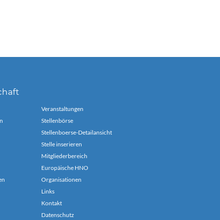
chaft
Veranstaltungen
n
Stellenbörse
Stellenboerse-Detailansicht
Stelle inserieren
Mitgliederbereich
Europäische HNO
en
Organisationen
Links
Kontakt
Datenschutz