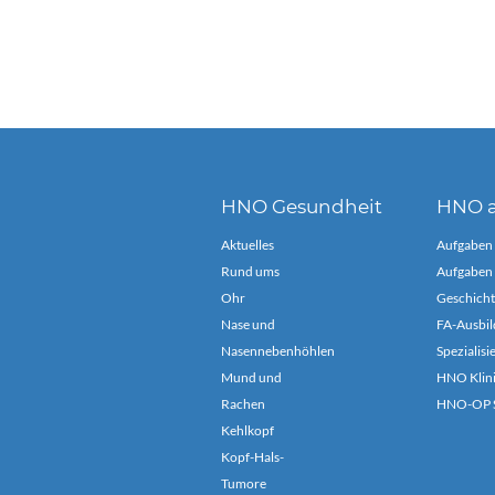
HNO Gesundheit
HNO a
Aktuelles
Aufgaben
Rund ums
Aufgaben 
Ohr
Geschicht
Nase und
FA-Ausbil
Nasennebenhöhlen
Spezialis
Mund und
HNO Klin
Rachen
HNO-OP S
Kehlkopf
Kopf-Hals-
Tumore