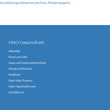
Ausbildungsstättenverzeichnis, Rasterzeugnis)
.
HNO Gesundheit
Aktuelles
Rund ums Ohr
Nase und Nasennebenhöhlen
Mund und Rachen
Kehlkopf
Kopf-Hals-Tumore
Hals / Speicheldrüsen
Schilddrüse