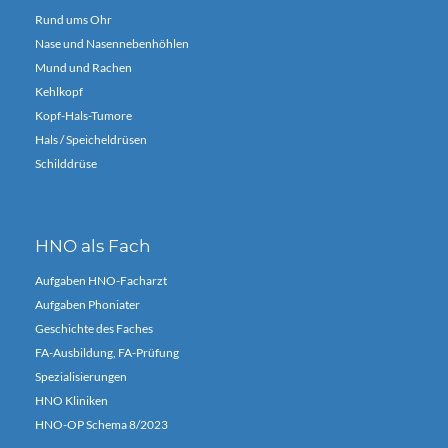
Rund ums Ohr
Nase und Nasennebenhöhlen
Mund und Rachen
Kehlkopf
Kopf-Hals-Tumore
Hals / Speicheldrüsen
Schilddrüse
HNO als Fach
Aufgaben HNO-Facharzt
Aufgaben Phoniater
Geschichte des Faches
FA-Ausbildung, FA-Prüfung
Spezialisierungen
HNO Kliniken
HNO-OP Schema 8/2023