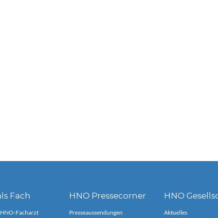
ls Fach
HNO Pressecorner
HNO Gesells
 HNO-Facharzt
Presseaussendungen
Aktuelles