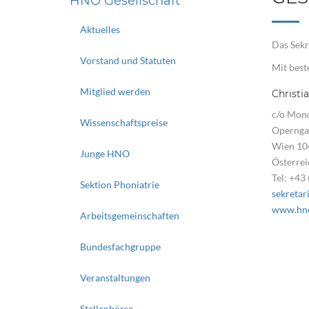
HNO Gesellschaft
Aktuelles
Das Sekr
Vorstand und Statuten
Mit best
Mitglied werden
Christi
c/o Mond
Wissenschaftspreise
Opernga
Wien 10
Junge HNO
Österrei
Tel: +43 
Sektion Phoniatrie
sekretar
www.hno
Arbeitsgemeinschaften
Bundesfachgruppe
Veranstaltungen
Stellenbörse