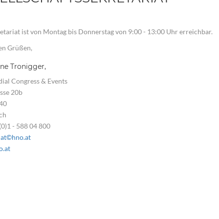
etariat ist von Montag bis Donnerstag von 9:00 - 13:00 Uhr erreichbar.
en Grüßen,
ane Tronigger,
ial Congress & Events
sse 20b
40
ch
(0)1 - 588 04 800
iat©hno.at
.at