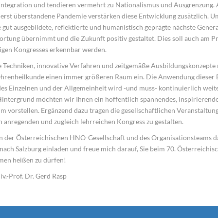
Integration und tendieren vermehrt zu Nationalismus und Ausgrenzung. A
 erst überstandene Pandemie verstärken diese Entwicklung zusätzlich. Ums
e gut ausgebildete, reflektierte und humanistisch geprägte nächste Genera
rtung übernimmt und die Zukunft positiv gestaltet. Dies soll auch am 
igen Kongresses erkennbar werden.
Techniken, innovative Verfahren und zeitgemäße Ausbildungskonzepte 
hrenheilkunde einen immer größeren Raum ein. Die Anwendung dieser 
es Einzelnen und der Allgemeinheit wird -und muss- kontinuierlich weit
intergrund möchten wir Ihnen ein hoffentlich spannendes, inspirierend
 vorstellen. Ergänzend dazu tragen die gesellschaftlichen Veranstaltung
en anregenden und zugleich lehrreichen Kongress zu gestalten.
 der Österreichischen HNO-Gesellschaft und des Organisationsteams dar
 nach Salzburg einladen und freue mich darauf, Sie beim 70. Österreich
en heißen zu dürfen!
iv.-Prof. Dr. Gerd Rasp