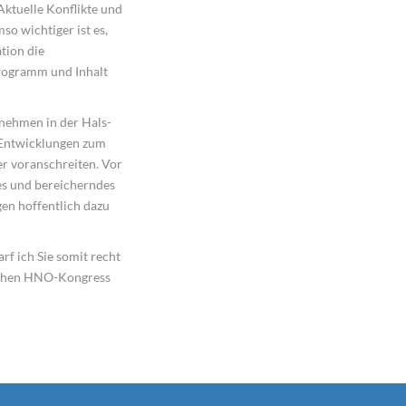
ktuelle Konflikte und
o wichtiger ist es,
tion die
Programm und Inhalt
nehmen in der Hals-
Entwicklungen zum
er voranschreiten. Vor
es und bereicherndes
en hoffentlich dazu
f ich Sie somit recht
ischen HNO-Kongress