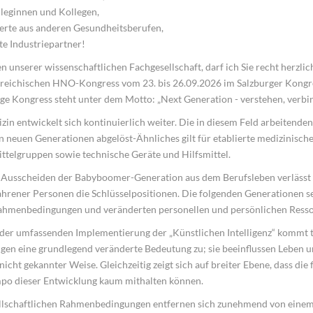
lleginnen und Kollegen,
ierte aus anderen Gesundheitsberufen,
te Industriepartner!
 unserer wissenschaftlichen Fachgesellschaft, darf ich Sie recht herzli
reichischen HNO-Kongress vom 23. bis 26.09.2026 im Salzburger Kongr
ige Kongress steht unter dem Motto: „Next Generation - verstehen, verbin
zin entwickelt sich kontinuierlich weiter. Die in diesem Feld arbeitend
on neuen Generationen abgelöst-Ähnliches gilt für etablierte medizinisch
ttelgruppen sowie technische Geräte und Hilfsmittel.
Ausscheiden der Babyboomer-Generation aus dem Berufsleben verlässt d
ahrener Personen die Schlüsselpositionen. Die folgenden Generationen s
hmenbedingungen und veränderten personellen und persönlichen Resso
der umfassenden Implementierung der „Künstlichen Intelligenz“ kommt 
en eine grundlegend veränderte Bedeutung zu; sie beeinflussen Leben un
nicht gekannter Weise. Gleichzeitig zeigt sich auf breiter Ebene, dass die 
o dieser Entwicklung kaum mithalten können.
llschaftlichen Rahmenbedingungen entfernen sich zunehmend von einem 