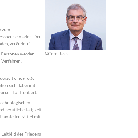
ch zum
esshaus einladen. Der
den, verändern“.
©Gerd Rasp
en Personen werden
e Verfahren,
erzeit eine große
ehen sich dabei mit
urcen konfrontiert.
technologischen
d berufliche Tätigkeit
finanziellen Mittel mit
Leitbild des Friedens