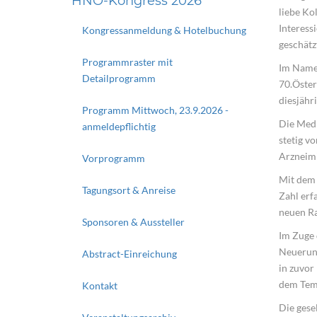
HNO-Kongress 2026
liebe Ko
Interess
Kongressanmeldung & Hotelbuchung
geschätz
Programmraster mit
Im Namen
Detailprogramm
70.Öster
diesjähr
Programm Mittwoch, 23.9.2026 -
Die Medi
anmeldepflichtig
stetig v
Arzneimi
Vorprogramm
Mit dem 
Tagungsort & Anreise
Zahl erf
neuen Ra
Sponsoren & Aussteller
Im Zuge 
Neuerung
Abstract-Einreichung
in zuvor 
dem Temp
Kontakt
Die gese