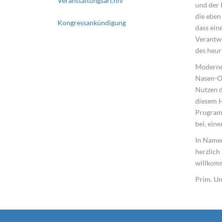
Veranstaltungsarchiv
und der 
die eben
Kongressankündigung
dass ein
Verantwo
des heur
Moderne 
Nasen-O
Nutzen d
diesem H
Programm
bei, ein
In Namen
herzlich
willkomm
Prim. Un