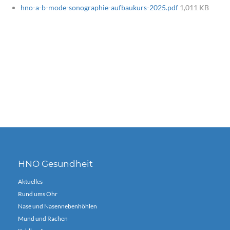
hno-a-b-mode-sonographie-aufbaukurs-2025.pdf
1,011 KB
HNO Gesundheit
Aktuelles
Rund ums Ohr
Nase und Nasennebenhöhlen
Mund und Rachen