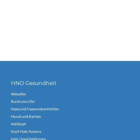
HNO Gesundheit
Aktuelles
Rund ums Ohr
Nase und Nasennebenhöhlen
Mund und Rachen
Kehlkopf
Kopf-Hals-Tumore
Hals / Speicheldrüsen