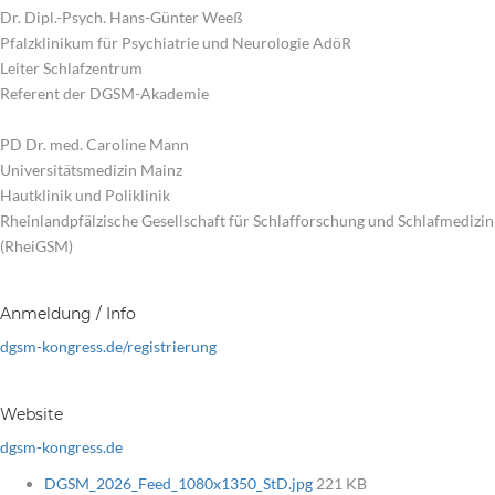
Dr. Dipl.-Psych. Hans-Günter Weeß
Pfalzklinikum für Psychiatrie und Neurologie AdöR
Leiter Schlafzentrum
Referent der DGSM-Akademie
PD Dr. med. Caroline Mann
Universitätsmedizin Mainz
Hautklinik und Poliklinik
Rheinlandpfälzische Gesellschaft für Schlafforschung und Schlafmedizin
(RheiGSM)
Anmeldung / Info
dgsm-kongress.de/registrierung
Website
dgsm-kongress.de
DGSM_2026_Feed_1080x1350_StD.jpg
221 KB