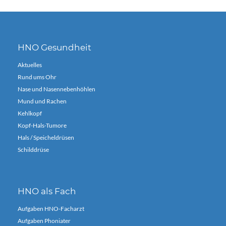
HNO Gesundheit
Aktuelles
Rund ums Ohr
Nase und Nasennebenhöhlen
Mund und Rachen
Kehlkopf
Kopf-Hals-Tumore
Hals / Speicheldrüsen
Schilddrüse
HNO als Fach
Aufgaben HNO-Facharzt
Aufgaben Phoniater