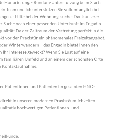
nde Honorierung. - Rundum-Unterstützung beim Start:
 Mein Team und ich unterstützen Sie vollumfänglich bei
gungen. - Hilfe bei der Wohnungssuche: Dank unserer
er Suche nach einer passenden Unterkunft im Engadin
squalität: Da der Zeitraum der Vertretung perfekt in die
rekt vor der Praxistür ein phänomenales Freizeitangebot.
 oder Winterwandern – das Engadin bietet Ihnen den
h Ihr Interesse geweckt? Wenn Sie Lust auf eine
m familiären Umfeld und an einem der schönsten Orte
re Kontaktaufnahme.
erer Patientinnen und Patienten im gesamten HNO-
e direkt in unseren modernen Praxisräumlichkeiten.
qualitativ hochwertigen Patientinnen- und
heilkunde.