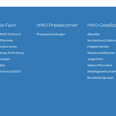
ls Fach
HNO Pressecorner
HNO Gesells
 HNO-Facharzt
Presseaussendungen
Aktuelles
Phoniater
Vorstand und Statute
e des Faches
Mitglied werden
dung, FA-Prüfung
Wissenschaftspreise
ierungen
Junge HNO
iken
Sektion Phoniatrie
chema 8/2023
Arbeitsgemeinschaft
Bundesfachgruppe