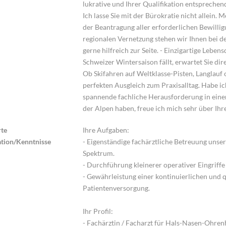
lukrative und Ihrer Qualifikation entspreche
Ich lasse Sie mit der Bürokratie nicht allein.
der Beantragung aller erforderlichen Bewilli
regionalen Vernetzung stehen wir Ihnen bei d
gerne hilfreich zur Seite. - Einzigartige Leben
Schweizer Wintersaison fällt, erwartet Sie di
Ob Skifahren auf Weltklasse-Pisten, Langlauf
perfekten Ausgleich zum Praxisalltag. Habe ic
spannende fachliche Herausforderung in eine
der Alpen haben, freue ich mich sehr über Ih
te
Ihre Aufgaben:
ation/Kenntnisse
- Eigenständige fachärztliche Betreuung uns
Spektrum.
- Durchführung kleinerer operativer Eingriff
- Gewährleistung einer kontinuierlichen und 
Patientenversorgung.
Ihr Profil:
- Fachärztin / Facharzt für Hals-Nasen-Ohren