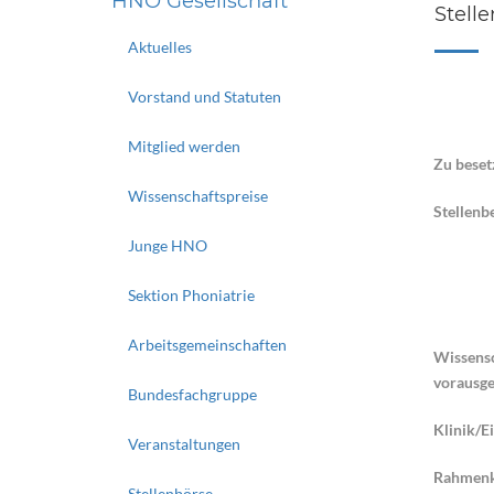
HNO Gesellschaft
Stell
Aktuelles
Vorstand und Statuten
Mitglied werden
Zu beset
Wissenschaftspreise
Stellenb
Junge HNO
Sektion Phoniatrie
Arbeitsgemeinschaften
Wissensc
vorausge
Bundesfachgruppe
Klinik/E
Veranstaltungen
Rahmenk
Stellenbörse