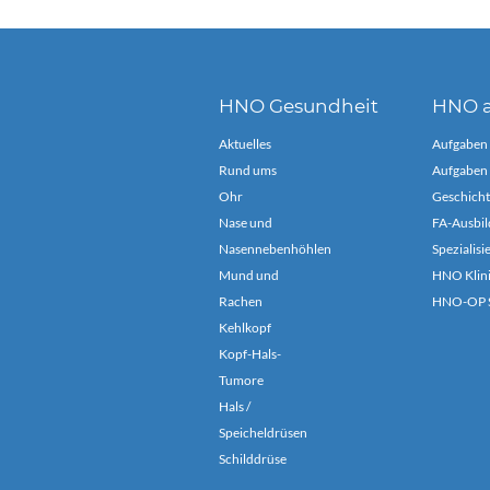
HNO Gesundheit
HNO a
Aktuelles
Aufgaben
Rund ums
Aufgaben 
Ohr
Geschicht
Nase und
FA-Ausbil
Nasennebenhöhlen
Spezialis
Mund und
HNO Klin
Rachen
HNO-OP S
Kehlkopf
Kopf-Hals-
Tumore
Hals /
Speicheldrüsen
Schilddrüse