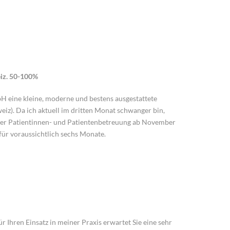
eiz. 50-100%
H eine kleine, moderne und bestens ausgestattete
eiz). Da ich aktuell im dritten Monat schwanger bin,
der Patientinnen- und Patientenbetreuung ab November
 für voraussichtlich sechs Monate.
ür Ihren Einsatz in meiner Praxis erwartet Sie eine sehr