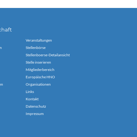
chaft
Veranstaltungen
n
Stellenbörse
Stellenboerse-Detailansicht
Stelle inserieren
Mitgliederbereich
Europäische HNO
en
Organisationen
Links
Kontakt
Datenschutz
Impressum